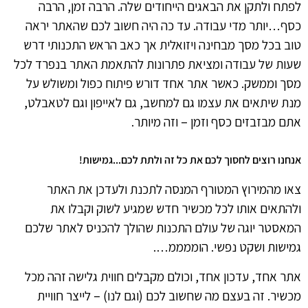
לפתח ולתקן את הבאגים הייחודים שלה. הרבה זמן, הרבה
כסף…יותר מדי עבודה. עד כה היה חשוב לכם שהאתר יראה
טוב בכל מסך מבחינה ויזואלית אך כאב הראש התכנותי דרש
שעות של עבודה ומציאת פתרונות להתאמת האתר בנפרד לכל
מסך וממשק. כאשר אתר אחד דורש פיתוח כפול ומשולש על
מנת שיתאים את עצמו גם למחשב, גם לאייפון וגם לטאבלט,
אתם מבזבזים כסף וזמן – וזה מיותר.
אנחנו רוצים לחסוך לכם את כל זה ולתת לכם...גמישות!
צאו מהמירוץ המטורף המנסה לתכנת ולעדכן את האתר
ולהתאים אותו לכל מכשיר חדש שמגיע לשוק וקבלו את
המאסטר יוגה של עולם התכנות שהולך להכניס לאתר שלכם
גמישות ושקט נפשי. הוממממ….
אתר אחד, עדכון אחד, וכולם מקבלים חווית גלישה זהה מכל
מכשיר. זה בעצם מה שחשוב לכם (וגם לנו) – לייצר חוויית